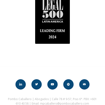
Pombo Caballero | Abogados | Calle 78 # 9-57, Piso 6°. PBX: +601
610 40 58 | Email: mpcaballero@pombocaballero.com