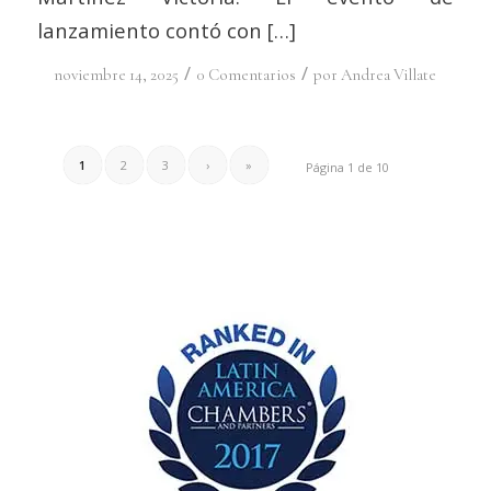
lanzamiento contó con […]
/
/
noviembre 14, 2025
0 Comentarios
por
Andrea Villate
1
2
3
›
»
Página 1 de 10