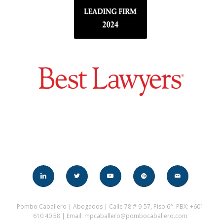
Pombo Caballero | Abogados | Calle 78 # 9-57, Piso 6°. PBX: +601
610 40 58 | Email: mpcaballero@pombocaballero.com