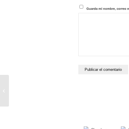
Guarda mi nombre, correo e
María Paula Caballero,
reconocida nuevamente
por Best Lawyers en
Derecho A...