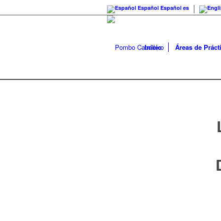
Español
Español
es
Inicio
Áreas de Práct