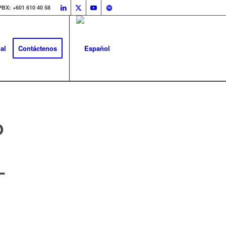
PBX: +601 610 40 58
al
Contáctenos
O
L