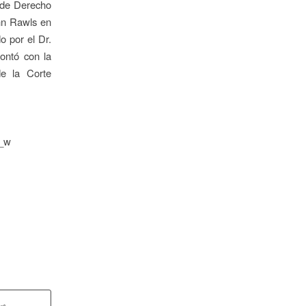
r de Derecho
ohn Rawls en
o por el Dr.
contó con la
de la Corte
l9_w