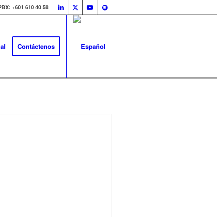
PBX: +601 610 40 58
al
Contáctenos